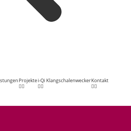
istungen
Projekte
i-Qi Klangschalenwecker
Kontakt