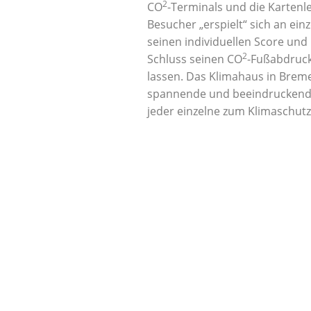
2
CO
-Terminals und die Kartenl
Besucher „erspielt“ sich an ein
seinen individuellen Score und
2
Schluss seinen CO
-Fußabdruc
lassen. Das Klimahaus in Breme
spannende und beeindruckend
jeder einzelne zum Klimaschutz