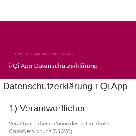
Sie befinden sich hier:
Start
i-Qi App Datenschutzerklärung
i-Qi App Datenschutzerklärung
Datenschutzerklärung i-Qi App
1) Verantwortlicher
Verantwortlicher im Sinne der Datenschutz-
Grundverordnung (DSGVO):